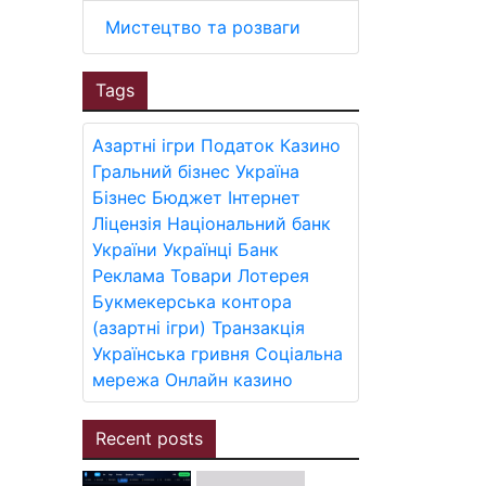
Мистецтво та розваги
Tags
Азартні ігри
Податок
Казино
Гральний бізнес
Україна
Бізнес
Бюджет
Інтернет
Ліцензія
Національний банк
України
Українці
Банк
Реклама
Товари
Лотерея
Букмекерська контора
(азартні ігри)
Транзакція
Українська гривня
Соціальна
мережа
Онлайн казино
Recent posts