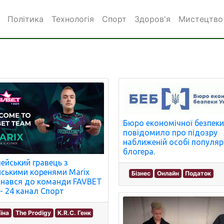
Політика
Технологія
Спорт
Здоров'я
Мистецтво 
Бюро економічної безпек
повідомило про підозру
наближеній особі популя
блогера.
ейський гравець з
нськими коренями Marix
Бізнес
Онлайн
Податок
нався до команди FAVBET
- 24 канал Спорт
їна
The Prodigy
K.R.C. Генк