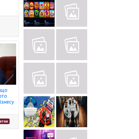
 що
рто
ізнесу
аток