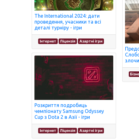
The International 2024: дати
проведення, учасники та всі
деталі турніру - ігри
Інтернет
Ліцензія
Азартні ігри
Предс
Слобо
злочи
Бізн
Розкриття подробиць
чемпіонату Samsung Odyssey
Cup з Dota 2 в Азії - ігри
Інтернет
Ліцензія
Азартні ігри