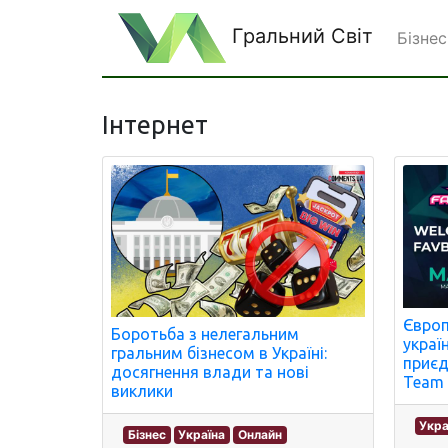
Гральний Світ
Бізнес
Інтернет
Європ
Боротьба з нелегальним
украї
гральним бізнесом в Україні:
приєд
досягнення влади та нові
Team 
виклики
Укра
Бізнес
Україна
Онлайн