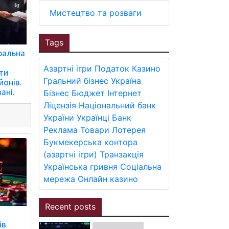
Мистецтво та розваги
Tags
ральна
Азартні ігри
Податок
Казино
ти
Гральний бізнес
Україна
йонів.
ані.
Бізнес
Бюджет
Інтернет
Ліцензія
Національний банк
України
Українці
Банк
Реклама
Товари
Лотерея
Букмекерська контора
(азартні ігри)
Транзакція
Українська гривня
Соціальна
мережа
Онлайн казино
Recent posts
ів