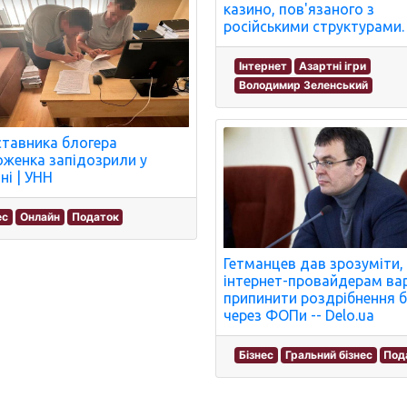
казино, пов'язаного з
російськими структурами.
Інтернет
Азартні ігри
Володимир Зеленський
тавника блогера
женка запідозрили у
ні | УНН
ес
Онлайн
Податок
Гетманцев дав зрозуміти,
інтернет-провайдерам ва
припинити роздрібнення б
через ФОПи -- Delo.ua
Бізнес
Гральний бізнес
Под