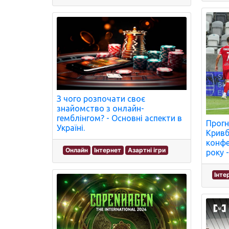
З чого розпочати своє
знайомство з онлайн-
гемблінгом? - Основні аспекти в
Прогн
Україні.
Кривба
конфе
Онлайн
Інтернет
Азартні ігри
року 
Інте