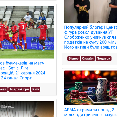
Популярний блогер і цент
фігура розслідування УП
Слобоженко уникнув спла
податків на суму 200 міль
Його активи були арештов
Бізнес
Онлайн
Податок
оз букмекерів на матч
с - Бетіс: Ліга
ренцій, 21 серпня 2024
- 24 канал Спорт
рнет
Азартні ігри
Київ
АРМА отримала понад 2
мільярди гривень з рахунк