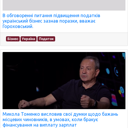
В обговоренні питання підвищення податків
український бізнес зазнав поразки, вважає
Гороховський.
Бізнес
Україна
Податок
Микола Томенко висловив свої думки щодо бажань
місцевих чиновників, в умовах, коли бракує
фінансування на виплату зарплат