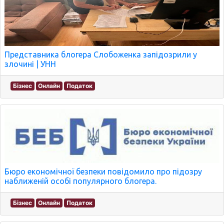
Представника блогера Слобоженка запідозрили у
злочині | УНН
Бізнес
Онлайн
Податок
Бюро економічної безпеки повідомило про підозру
наближеній особі популярного блогера.
Бізнес
Онлайн
Податок