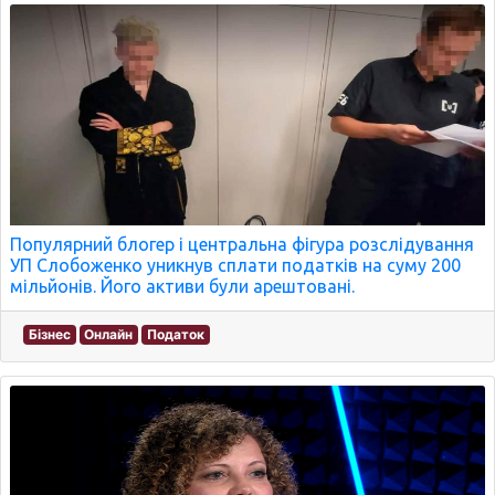
Популярний блогер і центральна фігура розслідування
УП Слобоженко уникнув сплати податків на суму 200
мільйонів. Його активи були арештовані.
Бізнес
Онлайн
Податок