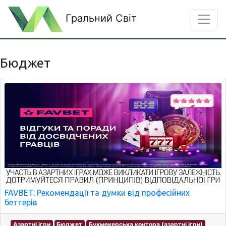
Гральний Світ
Бюджет
FAVBET: Рекомендації та думки від професійних
беттерів
Азартні ігри
Бюджет
Букмекерська контора (азартні ігри)