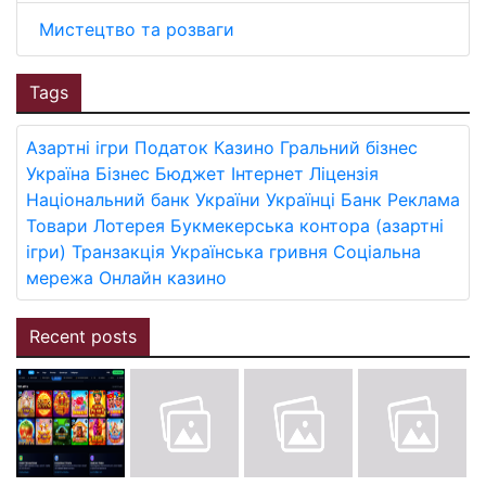
Мистецтво та розваги
Tags
Азартні ігри
Податок
Казино
Гральний бізнес
Україна
Бізнес
Бюджет
Інтернет
Ліцензія
Національний банк України
Українці
Банк
Реклама
Товари
Лотерея
Букмекерська контора (азартні
ігри)
Транзакція
Українська гривня
Соціальна
мережа
Онлайн казино
Recent posts