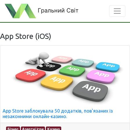
Гральний Світ
App Store (iOS)
App Store заблокувала 50 додатків, пов'язаних із
незаконними онлайн-казино.
Бізнес
Азартні ігри
Казино