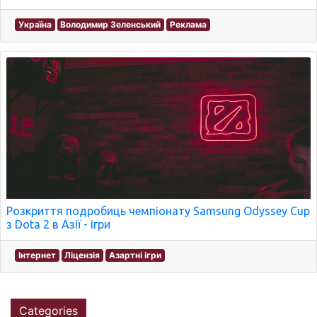
Україна
Володимир Зеленський
Реклама
Розкриття подробиць чемпіонату Samsung Odyssey Cup
з Dota 2 в Азії - ігри
Інтернет
Ліцензія
Азартні ігри
Categories