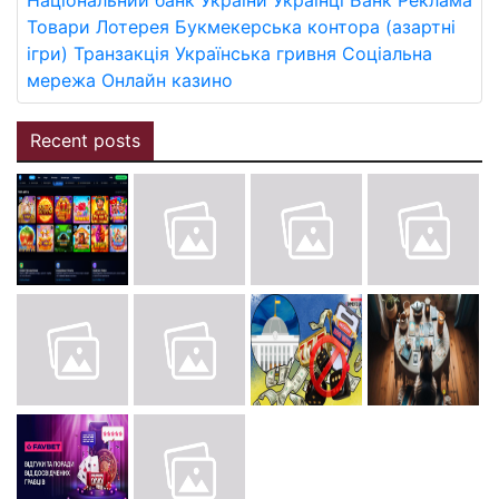
Національний банк України
Українці
Банк
Реклама
Товари
Лотерея
Букмекерська контора (азартні
ігри)
Транзакція
Українська гривня
Соціальна
мережа
Онлайн казино
Recent posts