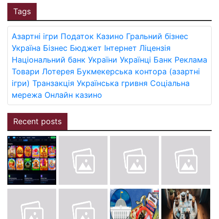
Tags
Азартні ігри
Податок
Казино
Гральний бізнес
Україна
Бізнес
Бюджет
Інтернет
Ліцензія
Національний банк України
Українці
Банк
Реклама
Товари
Лотерея
Букмекерська контора (азартні
ігри)
Транзакція
Українська гривня
Соціальна
мережа
Онлайн казино
Recent posts