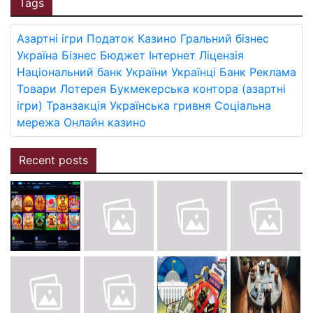
Tags
Азартні ігри
Податок
Казино
Гральний бізнес
Україна
Бізнес
Бюджет
Інтернет
Ліцензія
Національний банк України
Українці
Банк
Реклама
Товари
Лотерея
Букмекерська контора (азартні
ігри)
Транзакція
Українська гривня
Соціальна
мережа
Онлайн казино
Recent posts