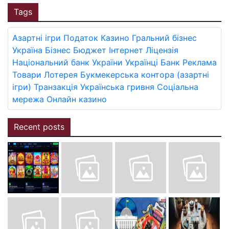
Tags
Азартні ігри
Податок
Казино
Гральний бізнес
Україна
Бізнес
Бюджет
Інтернет
Ліцензія
Національний банк України
Українці
Банк
Реклама
Товари
Лотерея
Букмекерська контора (азартні
ігри)
Транзакція
Українська гривня
Соціальна
мережа
Онлайн казино
Recent posts