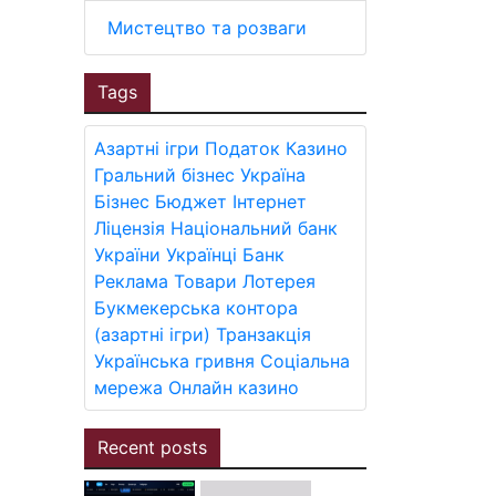
Мистецтво та розваги
Tags
Азартні ігри
Податок
Казино
Гральний бізнес
Україна
Бізнес
Бюджет
Інтернет
Ліцензія
Національний банк
України
Українці
Банк
Реклама
Товари
Лотерея
Букмекерська контора
(азартні ігри)
Транзакція
Українська гривня
Соціальна
мережа
Онлайн казино
Recent posts