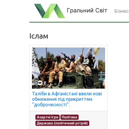
Гральний Світ
Бізнес
Іслам
Таліби в Афганістані ввели нові
обмеження під прикриттям
"доброчесності".
Азартні ігри
Політика
Держава (політичний устрій)