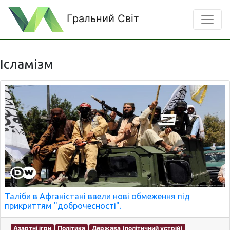
Гральний Світ
Ісламізм
Таліби в Афганістані ввели нові обмеження під
прикриттям "доброчесності".
Азартні ігри
Політика
Держава (політичний устрій)