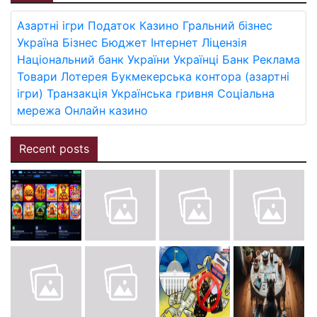
Азартні ігри
Податок
Казино
Гральний бізнес
Україна
Бізнес
Бюджет
Інтернет
Ліцензія
Національний банк України
Українці
Банк
Реклама
Товари
Лотерея
Букмекерська контора (азартні
ігри)
Транзакція
Українська гривня
Соціальна
мережа
Онлайн казино
Recent posts