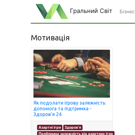
Гральний Світ
Бізнес
Мотивація
Як подолати ігрову залежність:
допомога та підтримка -
Здоров’я 24
Азартні ігри
Здоров'я
Проблемна залежність від азартних ігор