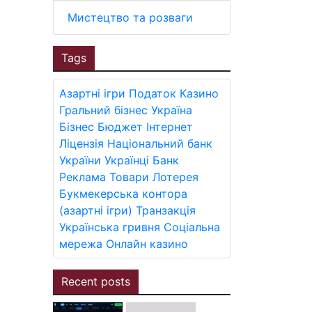
Мистецтво та розваги
Tags
Азартні ігри
Податок
Казино
Гральний бізнес
Україна
Бізнес
Бюджет
Інтернет
Ліцензія
Національний банк
України
Українці
Банк
Реклама
Товари
Лотерея
Букмекерська контора
(азартні ігри)
Транзакція
Українська гривня
Соціальна
мережа
Онлайн казино
Recent posts