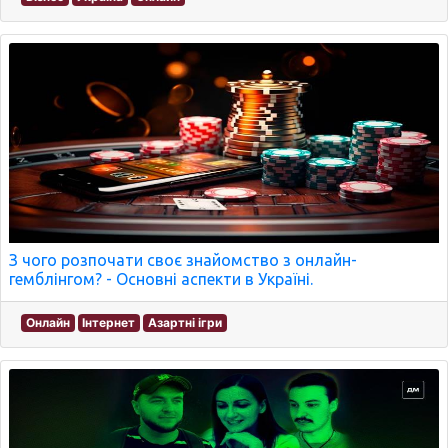
З чого розпочати своє знайомство з онлайн-
гемблінгом? - Основні аспекти в Україні.
Онлайн
Інтернет
Азартні ігри