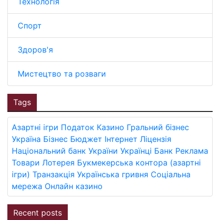
Технологія
Спорт
Здоров'я
Мистецтво та розваги
Tags
Азартні ігри
Податок
Казино
Гральний бізнес
Україна
Бізнес
Бюджет
Інтернет
Ліцензія
Національний банк України
Українці
Банк
Реклама
Товари
Лотерея
Букмекерська контора (азартні
ігри)
Транзакція
Українська гривня
Соціальна
мережа
Онлайн казино
Recent posts