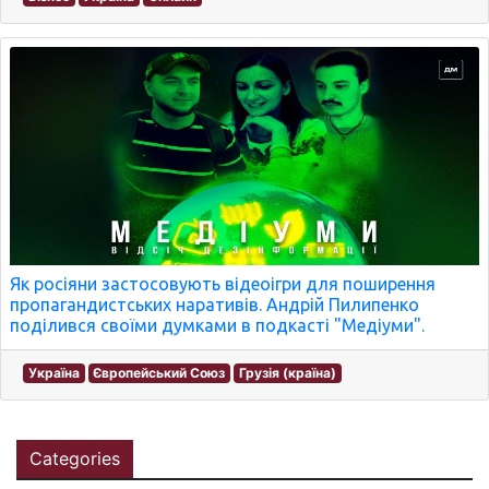
Як росіяни застосовують відеоігри для поширення
пропагандистських наративів. Андрій Пилипенко
поділився своїми думками в подкасті "Медіуми".
Україна
Європейський Союз
Грузія (країна)
Categories