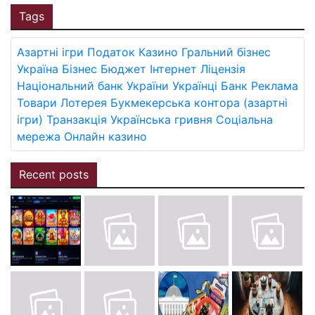
Tags
Азартні ігри
Податок
Казино
Гральний бізнес
Україна
Бізнес
Бюджет
Інтернет
Ліцензія
Національний банк України
Українці
Банк
Реклама
Товари
Лотерея
Букмекерська контора (азартні
ігри)
Транзакція
Українська гривня
Соціальна
мережа
Онлайн казино
Recent posts