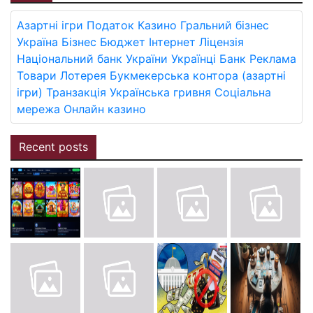
Азартні ігри
Податок
Казино
Гральний бізнес
Україна
Бізнес
Бюджет
Інтернет
Ліцензія
Національний банк України
Українці
Банк
Реклама
Товари
Лотерея
Букмекерська контора (азартні
ігри)
Транзакція
Українська гривня
Соціальна
мережа
Онлайн казино
Recent posts