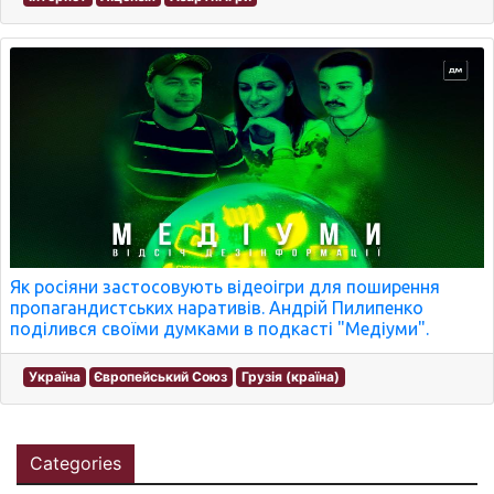
Як росіяни застосовують відеоігри для поширення
пропагандистських наративів. Андрій Пилипенко
поділився своїми думками в подкасті "Медіуми".
Україна
Європейський Союз
Грузія (країна)
Categories