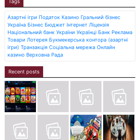
Tags
Азартні ігри
Податок
Казино
Гральний бізнес
Україна
Бізнес
Бюджет
Інтернет
Ліцензія
Національний банк України
Українці
Банк
Реклама
Товари
Лотерея
Букмекерська контора (азартні
ігри)
Транзакція
Соціальна мережа
Онлайн
казино
Верховна Рада
Recent posts