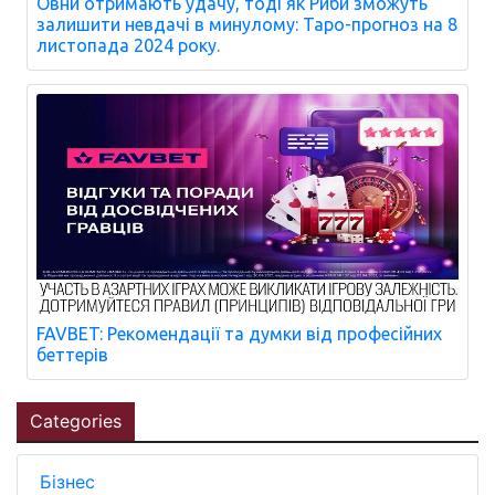
Овни отримають удачу, тоді як Риби зможуть
залишити невдачі в минулому: Таро-прогноз на 8
листопада 2024 року.
FAVBET: Рекомендації та думки від професійних
беттерів
Categories
Бізнес