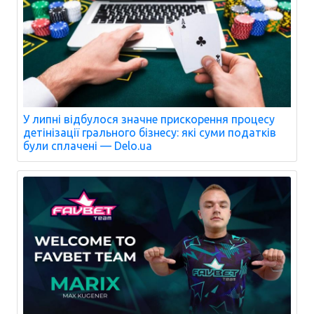
У липні відбулося значне прискорення процесу
детінізації грального бізнесу: які суми податків
були сплачені — Delo.ua