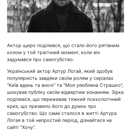
Актор щиро поділився, що стало його рятівним
колом у той трагічний момент, коли він
задумався про самогубство.
Український актор Артур Логай, який здобув
популярність завдяки своїм ролям у серіалах
"Київ вдень та вночі" та "Моя улюблена Страшко",
шокував публіку своїм відвертим зізнанням. Зірка
поділився, що переживав тяжкий психологічний
криз, що призвело його до думок про
самогубство. Що саме сталося в житті Артура
Логая в той непростий період, дізнайтеся на
сайті "Хочу".