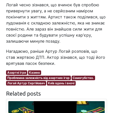
Логай чесно зізнався, що вчинок був спробою
привернути увагу, а не серйозним наміром
покінчити з життям. Артист також поділився, що
лудоманія є складною залежністю, яка не зникає
повністю. Але зараз він знайшов сили жити для
своєї родини та будувати успішну кар'єру,
залишаючи минуле позаду.
Нагадаємо, раніше Артур Логай розповів, що
став жертвою ДТП. Актор зізнався, що тоді його
врятував пасок безпеки.
Азартні ігри
Казино
Проблемна залежність від азартних ігор
Самогубство.
Логай Артур Сергійович
Київ вдень і вночі
Related posts