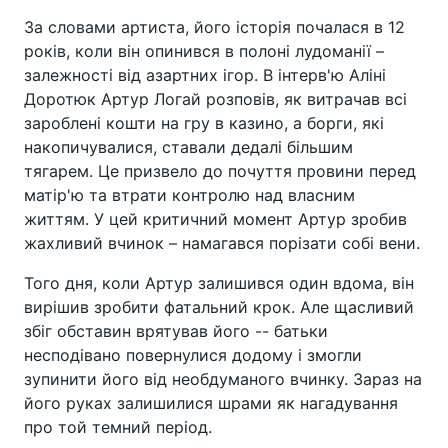
За словами артиста, його історія почалася в 12
років, коли він опинився в полоні лудоманії –
залежності від азартних ігор. В інтерв'ю Аліні
Доротюк Артур Логай розповів, як витрачав всі
зароблені кошти на гру в казино, а борги, які
накопичувалися, ставали дедалі більшим
тягарем. Це призвело до почуття провини перед
матір'ю та втрати контролю над власним
життям. У цей критичний момент Артур зробив
жахливий вчинок – намагався порізати собі вени.
Того дня, коли Артур залишився один вдома, він
вирішив зробити фатальний крок. Але щасливий
збіг обставин врятував його -- батьки
несподівано повернулися додому і змогли
зупинити його від необдуманого вчинку. Зараз на
його руках залишилися шрами як нагадування
про той темний період.