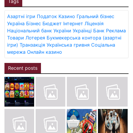
Tags
Азартні ігри
Податок
Казино
Гральний бізнес
Україна
Бізнес
Бюджет
Інтернет
Ліцензія
Національний банк України
Українці
Банк
Реклама
Товари
Лотерея
Букмекерська контора (азартні
ігри)
Транзакція
Українська гривня
Соціальна
мережа
Онлайн казино
Recent posts