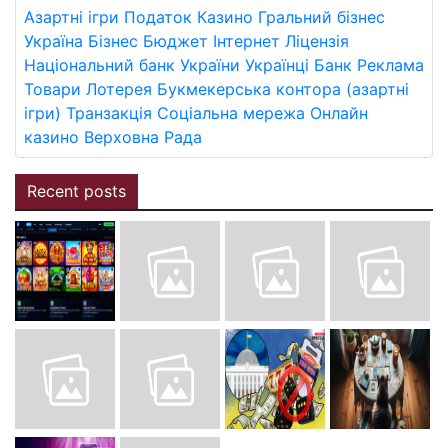
Азартні ігри
Податок
Казино
Гральний бізнес
Україна
Бізнес
Бюджет
Інтернет
Ліцензія
Національний банк України
Українці
Банк
Реклама
Товари
Лотерея
Букмекерська контора (азартні
ігри)
Транзакція
Соціальна мережа
Онлайн
казино
Верховна Рада
Recent posts