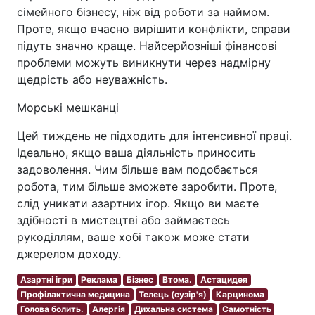
сімейного бізнесу, ніж від роботи за наймом.
Проте, якщо вчасно вирішити конфлікти, справи
підуть значно краще. Найсерйозніші фінансові
проблеми можуть виникнути через надмірну
щедрість або неуважність.
Морські мешканці
Цей тиждень не підходить для інтенсивної праці.
Ідеально, якщо ваша діяльність приносить
задоволення. Чим більше вам подобається
робота, тим більше зможете заробити. Проте,
слід уникати азартних ігор. Якщо ви маєте
здібності в мистецтві або займаєтесь
рукоділлям, ваше хобі також може стати
джерелом доходу.
Азартні ігри
Реклама
Бізнес
Втома.
Астацидея
Профілактична медицина
Телець (сузір'я)
Карцинома
Голова болить.
Алергія
Дихальна система
Самотність