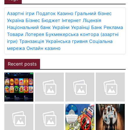
Азартні ігри
Податок
Казино
Гральний бізнес
Україна
Бізнес
Бюджет
Інтернет
Ліцензія
Національний банк України
Українці
Банк
Реклама
Товари
Лотерея
Букмекерська контора (азартні
ігри)
Транзакція
Українська гривня
Соціальна
мережа
Онлайн казино
Recent posts