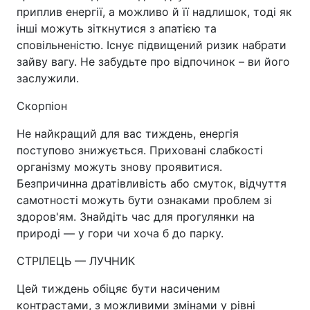
приплив енергії, а можливо й її надлишок, тоді як
інші можуть зіткнутися з апатією та
сповільненістю. Існує підвищений ризик набрати
зайву вагу. Не забудьте про відпочинок – ви його
заслужили.
Скорпіон
Не найкращий для вас тиждень, енергія
поступово знижується. Приховані слабкості
організму можуть знову проявитися.
Безпричинна дратівливість або смуток, відчуття
самотності можуть бути ознаками проблем зі
здоров'ям. Знайдіть час для прогулянки на
природі — у гори чи хоча б до парку.
СТРІЛЕЦЬ — ЛУЧНИК
Цей тиждень обіцяє бути насиченим
контрастами, з можли­вими змінами у рівні