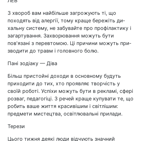
ЛЕВ
З хвороб вам найбільше за­грожують ті, що
походять від алергії, тому краще бережіть ди­
хальну систему, не забувайте про профілактику і
загартування. Захво­рювання можуть бути
пов'язані з пе­ревтомою. Ці причини можуть при­
зводити до травм і головного болю.
Пані зодіаку — Діва
Більш пристойні доходи в основному будуть
прихо­дити до тих, хто проявляє творчість у
своїй роботі. Успіхи можуть бути в рекламі, сфері
розваг, педагогіці. З речей краще купувати те, що
ро­бить ваше життя красивішим і світ­лішим:
предмети мистецтва, освіт­лювальні прилади.
Терези
Цього тижня деякі люди відчують значний