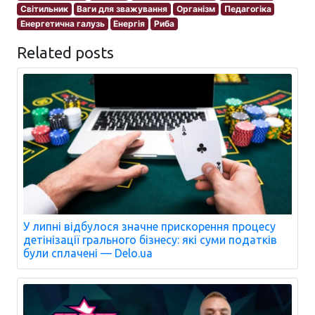
Світильник
Ваги для зважування
Організм
Педагогіка
Енергетична галузь
Енергія
Риба
Related posts
У липні відбулося значне прискорення процесу
детінізації грального бізнесу: які суми податків
були сплачені — Delo.ua