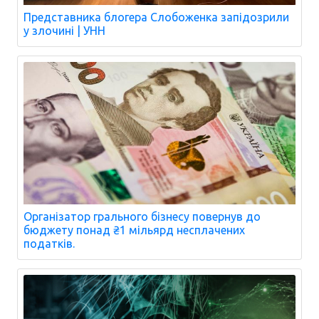
Представника блогера Слобоженка запідозрили
у злочині | УНН
Організатор грального бізнесу повернув до
бюджету понад ₴1 мільярд несплачених
податків.