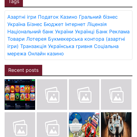
Tags
Азартні ігри
Податок
Казино
Гральний бізнес
Україна
Бізнес
Бюджет
Інтернет
Ліцензія
Національний банк України
Українці
Банк
Реклама
Товари
Лотерея
Букмекерська контора (азартні
ігри)
Транзакція
Українська гривня
Соціальна
мережа
Онлайн казино
Recent posts